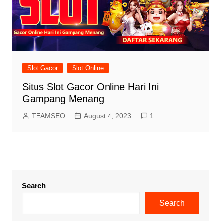
Slot Gacor
Slot Online
Situs Slot Gacor Online Hari Ini
Gampang Menang
TEAMSEO
August 4, 2023
1
Search
Search