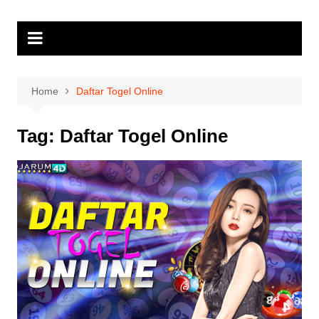
Skip
Slot Gacor, Slot Online Indonesia,
Judi Slot Online Zeus Dan Incess Tergacor Dan Terbesar Di
to
Muka Bumi
Judi Slot Indonesia
content
Home
Daftar Togel Online
Tag:
Daftar Togel Online