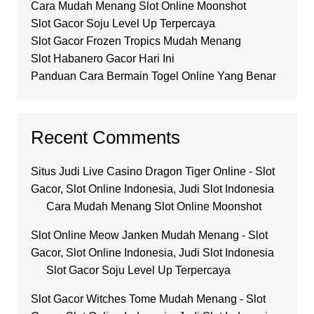
Cara Mudah Menang Slot Online Moonshot
Slot Gacor Soju Level Up Terpercaya
Slot Gacor Frozen Tropics Mudah Menang
Slot Habanero Gacor Hari Ini
Panduan Cara Bermain Togel Online Yang Benar
Recent Comments
Situs Judi Live Casino Dragon Tiger Online - Slot
Gacor, Slot Online Indonesia, Judi Slot Indonesia
on
Cara Mudah Menang Slot Online Moonshot
Slot Online Meow Janken Mudah Menang - Slot
Gacor, Slot Online Indonesia, Judi Slot Indonesia
on
Slot Gacor Soju Level Up Terpercaya
Slot Gacor Witches Tome Mudah Menang - Slot