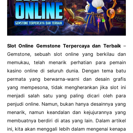
Slot Online Gemstone Terpercaya dan Terbaik
–
Gemstone, sebuah slot online yang berkilau dan
memukau, telah menarik perhatian para pemain
kasino online di seluruh dunia. Dengan tema batu
permata yang berwarna-warni dan desain grafis
yang mempesona, tidak mengherankan jika slot ini
menjadi salah satu yang paling dicari oleh para
penjudi online. Namun, bukan hanya desainnya yang
menarik, namun keandalan dan kejujurannya yang
membuatnya berdiri di atas yang lain. Dalam artikel
ini, kita akan menggali lebih dalam mengenai kenapa