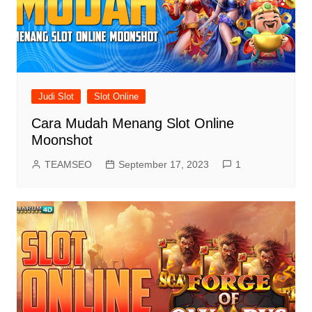
Judi Slot
Slot Online
Cara Mudah Menang Slot Online
Moonshot
TEAMSEO
September 17, 2023
1