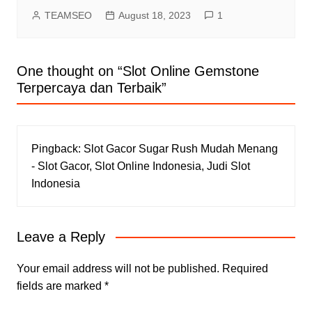
TEAMSEO
August 18, 2023
1
One thought on “
Slot Online Gemstone
Terpercaya dan Terbaik
”
Pingback:
Slot Gacor Sugar Rush Mudah Menang
- Slot Gacor, Slot Online Indonesia, Judi Slot
Indonesia
Leave a Reply
Your email address will not be published.
Required
fields are marked
*