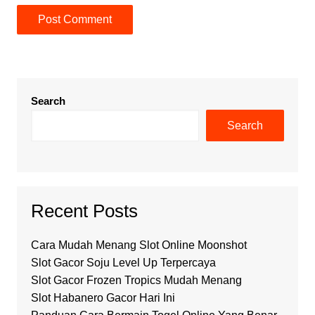
Search
Search
Recent Posts
Cara Mudah Menang Slot Online Moonshot
Slot Gacor Soju Level Up Terpercaya
Slot Gacor Frozen Tropics Mudah Menang
Slot Habanero Gacor Hari Ini