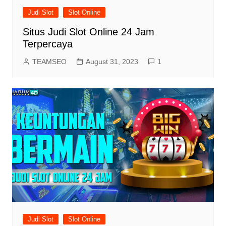
Judi Slot
Slot Online
Situs Judi Slot Online 24 Jam
Terpercaya
TEAMSEO
August 31, 2023
1
Judi Slot
Slot Online