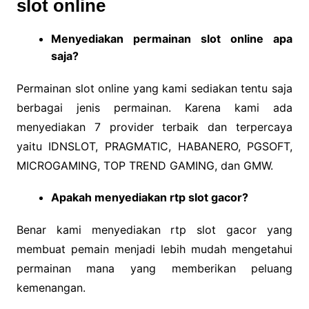
slot online
Menyediakan permainan slot online apa
saja?
Permainan slot online yang kami sediakan tentu saja
berbagai jenis permainan. Karena kami ada
menyediakan 7 provider terbaik dan terpercaya
yaitu IDNSLOT, PRAGMATIC, HABANERO, PGSOFT,
MICROGAMING, TOP TREND GAMING, dan GMW.
Apakah menyediakan rtp slot gacor?
Benar kami menyediakan rtp slot gacor yang
membuat pemain menjadi lebih mudah mengetahui
permainan mana yang memberikan peluang
kemenangan.