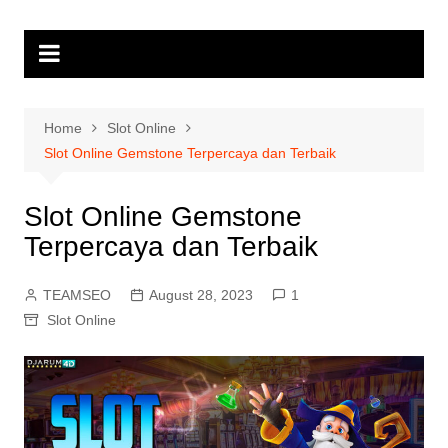
Skip
Slot Gacor, Slot Online Indonesia,
Judi Slot Online Zeus Dan Incess Tergacor Dan Terbesar Di
to
Muka Bumi
Judi Slot Indonesia
content
Home
Slot Online
Slot Online Gemstone Terpercaya dan Terbaik
Slot Online Gemstone
Terpercaya dan Terbaik
TEAMSEO
August 28, 2023
1
Slot Online