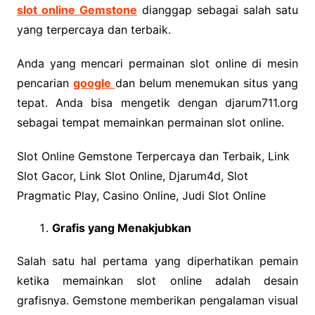
slot online Gemstone
dianggap sebagai salah satu
yang terpercaya dan terbaik.
Anda yang mencari permainan slot online di mesin
pencarian
google
dan belum menemukan situs yang
tepat. Anda bisa mengetik dengan djarum711.org
sebagai tempat memainkan permainan slot online.
Slot Online Gemstone Terpercaya dan Terbaik, Link
Slot Gacor, Link Slot Online, Djarum4d, Slot
Pragmatic Play, Casino Online, Judi Slot Online
Grafis yang Menakjubkan
Salah satu hal pertama yang diperhatikan pemain
ketika memainkan slot online adalah desain
grafisnya. Gemstone memberikan pengalaman visual