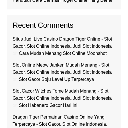
Panduan Cara Bermain Togel Online Yang Benar
Recent Comments
Situs Judi Live Casino Dragon Tiger Online - Slot
Gacor, Slot Online Indonesia, Judi Slot Indonesia
on
Cara Mudah Menang Slot Online Moonshot
Slot Online Meow Janken Mudah Menang - Slot
Gacor, Slot Online Indonesia, Judi Slot Indonesia
on
Slot Gacor Soju Level Up Terpercaya
Slot Gacor Witches Tome Mudah Menang - Slot
Gacor, Slot Online Indonesia, Judi Slot Indonesia
on
Slot Habanero Gacor Hari Ini
Dragon Tiger Permainan Casino Online Yang
Terpercaya - Slot Gacor, Slot Online Indonesia,