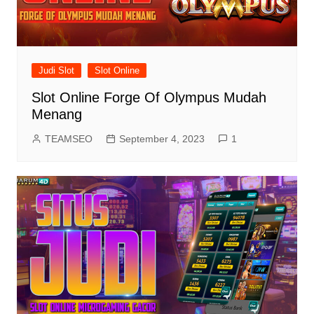
Judi Slot
Slot Online
Slot Online Forge Of Olympus Mudah
Menang
TEAMSEO
September 4, 2023
1